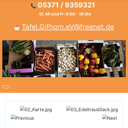
05371 / 9359321
📞
Di, Mi und Fr: 9:00 - 16 Uhr
Tafel.Gifhorn.eV@freenet.de
📩